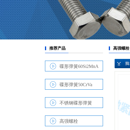
碟形弹簧60Si2MnA
碟形弹簧50CrVa
不锈钢碟形弹簧
高强螺栓